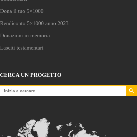
Dona il tuo 5×1000
Rendiconto 5×1000 anno 2023
Donazioni in memoria
Lasciti testamentari
CERCA UN PROGETTO
Search Bu
Search
for: