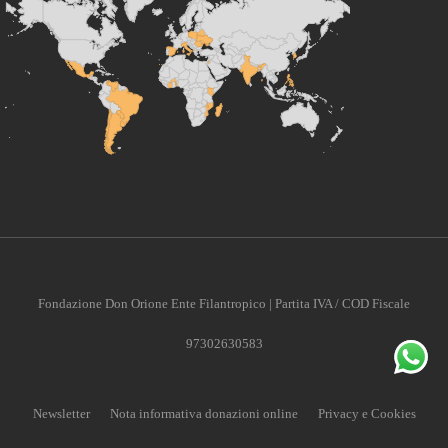
CONTRIBUISCI ANCHE T
Anche un piccolo aiuto può fare una grande differenza
Fondazione Don Orione Ente Filantropico | Partita IVA / COD Fiscale
97302630583
Scopri come
Newsletter
Nota informativa donazioni online
Privacy e Cookies