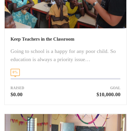
Keep Teachers in the Classroom
Going to school is a happy for any poor child. So
education is always a priority issue…
0%
RAISED
GOAL
$0.00
$10,000.00