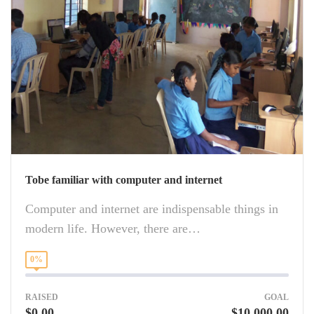
Tobe familiar with computer and internet
Computer and internet are indispensable things in
modern life. However, there are…
0%
RAISED
GOAL
$0.00
$10,000.00