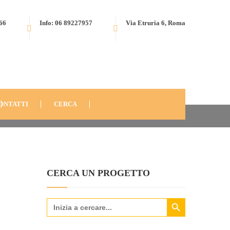
566
Info: 06 89227957
Via Etruria 6, Roma
HOME
MEDIA
WP-NONPROFIT-THEME
ONTATTI
CERCA
CERCA UN PROGETTO
Search Button
Search
for: