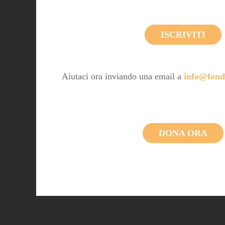
ISCRIVITI
Aiutaci ora inviando una email a
info@fond
DONA ORA