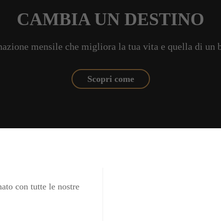
CAMBIA UN DESTINO
azione mensile che migliora la tua vita e quella di un
Scopri come
ato con tutte le nostre