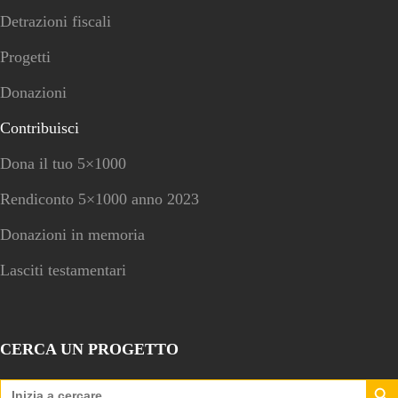
Detrazioni fiscali
Progetti
Donazioni
Contribuisci
Dona il tuo 5×1000
Rendiconto 5×1000 anno 2023
Donazioni in memoria
Lasciti testamentari
CERCA UN PROGETTO
Search Bu
Search