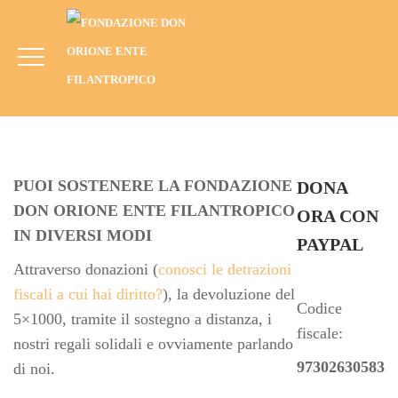
Contribuisci
HOME
CONTRIBUISCI
PUOI SOSTENERE LA FONDAZIONE
DONA
DON ORIONE ENTE FILANTROPICO
ORA CON
IN DIVERSI MODI
PAYPAL
Attraverso donazioni (
conosci le detrazioni
fiscali a cui hai diritto?
), la devoluzione del
Codice
5×1000, tramite il sostegno a distanza, i
fiscale:
nostri regali solidali e ovviamente parlando
97302630583
di noi.