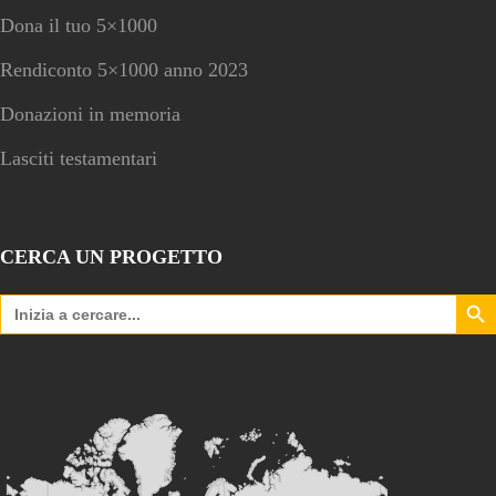
Dona il tuo 5×1000
Rendiconto 5×1000 anno 2023
Donazioni in memoria
Lasciti testamentari
CERCA UN PROGETTO
Search Bu
Search
for: