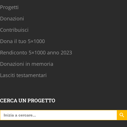
Progetti
Donazioni
Contribuisci
Dona il tuo 5×1000
Rendiconto 5×1000 anno 2023
Donazioni in memoria
Lasciti testamentari
CERCA UN PROGETTO
Search B
Search
for: