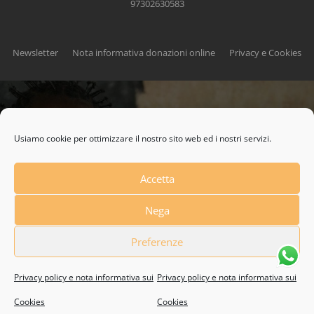
97302630583
Newsletter
Nota informativa donazioni online
Privacy e Cookies
CONTRIBUISCI ANCHE T
Usiamo cookie per ottimizzare il nostro sito web ed i nostri servizi.
Anche un piccolo aiuto può fare una grande
Accetta
differenza
Nega
Preferenze
Scopri come
Privacy policy e nota informativa sui
Privacy policy e nota informativa sui
Cookies
Cookies