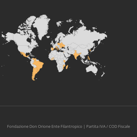
Fondazione Don Orione Ente Filantropico | Partita IVA / COD Fiscale