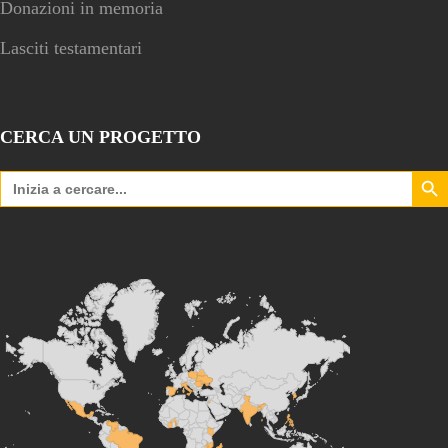
Donazioni in memoria
Lasciti testamentari
CERCA UN PROGETTO
Search Bu
Search
for: