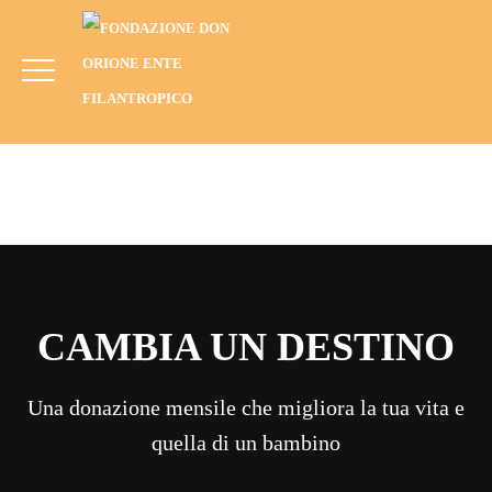
Relazione _html_44c8292f
HOME
MEDIA
RENDICONTO 5×1000 ANNO 2022
RELAZIONE _HTML_44C8292F
CAMBIA UN DESTINO
Una donazione mensile che migliora la tua vita e
quella di un bambino