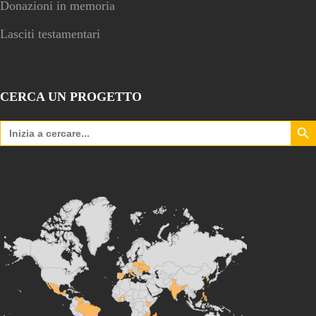
Donazioni in memoria
Lasciti testamentari
CERCA UN PROGETTO
Search Bu
Search
for: