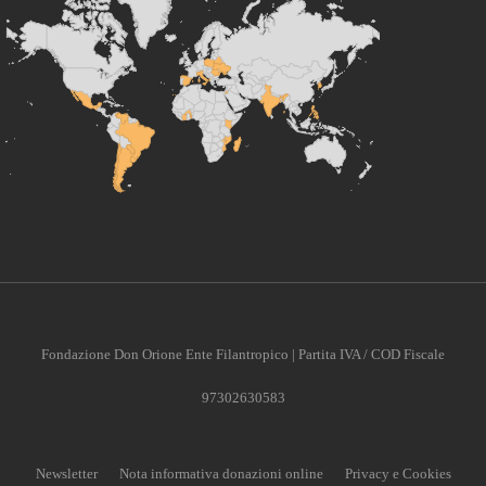
Fondazione Don Orione Ente Filantropico | Partita IVA / COD Fiscale
97302630583
Newsletter
Nota informativa donazioni online
Privacy e Cookies