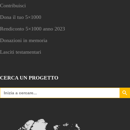
Contribuisci
Dona il tuo 5×1000
Rendiconto 5×1000 anno 2023
Donazioni in memoria
Lasciti testamentari
CERCA UN PROGETTO
Search Bu
Search
for: