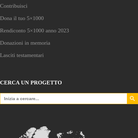
Contribuisci
Dona il tuo 5×1000
Rendiconto 5×1000 anno 2023
Donazioni in memoria
Lasciti testamentari
CERCA UN PROGETTO
Search Bu
Search
for: