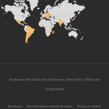
Fondazione Don Orione Ente Filantropico | Partita IVA / COD Fiscale
97302630583
Newsletter
Nota informativa donazioni online
Privacy e Cookies