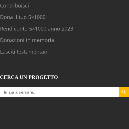
Contribuisci
Dona il tuo 5×1000
Rendiconto 5×1000 anno 2023
Donazioni in memoria
Lasciti testamentari
CERCA UN PROGETTO
Search B
Search
for: