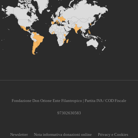
Fondazione Don Orione Ente Filantropico | Partita IVA / COD Fiscale
97302630583
Newsletter
Nota informativa donazioni online
Privacy e Cookies