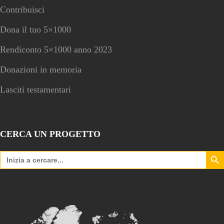
Contribuisci
Dona il tuo 5×1000
Rendiconto 5×1000 anno 2023
Donazioni in memoria
Lasciti testamentari
CERCA UN PROGETTO
Search Bu
Search
for: