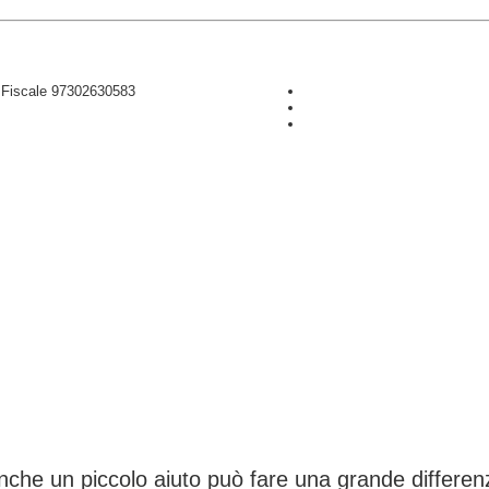
D Fiscale 97302630583
CONTRIBUISCI ANCHE T
nche un piccolo aiuto può fare una grande differen