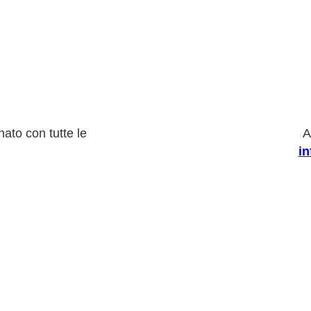
ato con tutte le
A
i