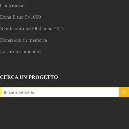
Contribuisci
Dona il tuo 5×1000
Rendiconto 5×1000 anno 2023
Donazioni in memoria
Lasciti testamentari
CERCA UN PROGETTO
Search Bu
Search
for: