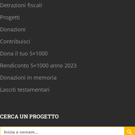
Detrazioni fiscali
Progetti
Donazioni
Contribuisci
Dona il tuo 5×1000
Rendiconto 5×1000 anno 2023
Donazioni in memoria
Lasciti testamentari
CERCA UN PROGETTO
Search B
Search
for: