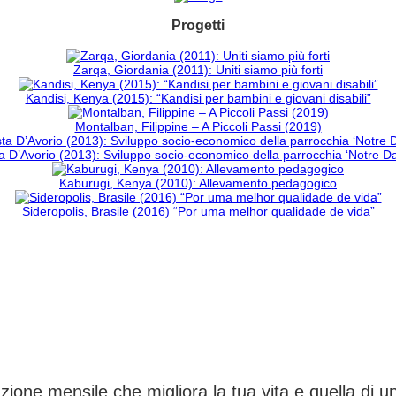
Progetti
Zarqa, Giordania (2011): Uniti siamo più forti
Kandisi, Kenya (2015): “Kandisi per bambini e giovani disabili”
Montalban, Filippine – A Piccoli Passi (2019)
 D’Avorio (2013): Sviluppo socio-economico della parrocchia ‘Notre 
Kaburugi, Kenya (2010): Allevamento pedagogico
Sideropolis, Brasile (2016) “Por uma melhor qualidade de vida”
CAMBIA UN DESTINO
ione mensile che migliora la tua vita e quella di 