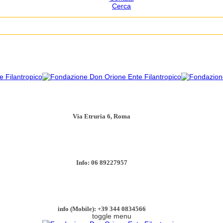
Cerca
Via Etruria 6, Roma
Info: 06 89227957
info (Mobile): +39 344 0834566
toggle menu