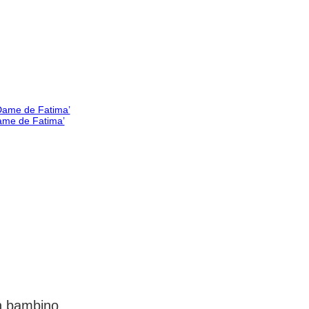
Dame de Fatima’
un bambino