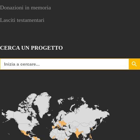
Donazioni in memoria
Lasciti testamentari
CERCA UN PROGETTO
Search Bu
Search
for: