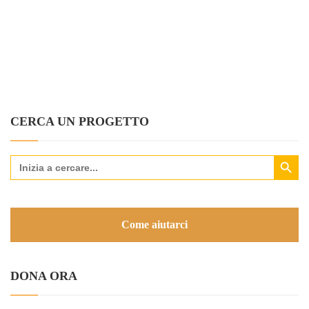
CERCA UN PROGETTO
Search Button
Search
for:
Come aiutarci
DONA ORA