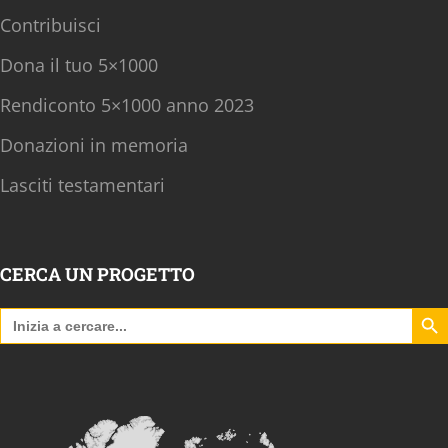
Contribuisci
Dona il tuo 5×1000
Rendiconto 5×1000 anno 2023
Donazioni in memoria
Lasciti testamentari
CERCA UN PROGETTO
Search B
Search
for: