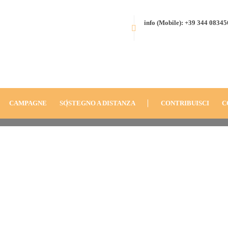
info (Mobile): +39 344 0834
sima
HOME
BLOG
ANNO
2017
40 GIORNI PER FARLI VIVERE: 
PARTO-NATURALE-QUARESIMA
CAMPAGNE
SOSTEGNO A DISTANZA
CONTRIBUISCI
C