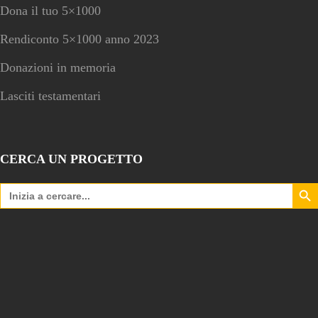
Dona il tuo 5×1000
Rendiconto 5×1000 anno 2023
Donazioni in memoria
Lasciti testamentari
CERCA UN PROGETTO
Search Bu
Search
for: