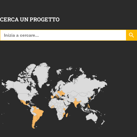
CERCA UN PROGETTO
Search B
Search
for: