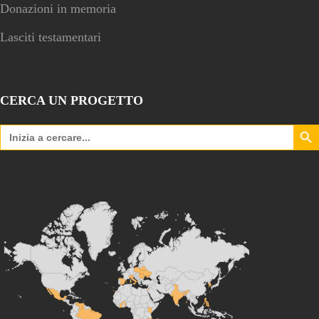
Donazioni in memoria
Lasciti testamentari
CERCA UN PROGETTO
Search Bu
Search
for: