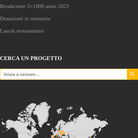
Rendiconto 5×1000 anno 2023
Donazioni in memoria
Lasciti testamentari
CERCA UN PROGETTO
Search Bu
Search
for: