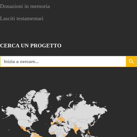
Donazioni in memoria
Lasciti testamentari
CERCA UN PROGETTO
Search Bu
Search
for: