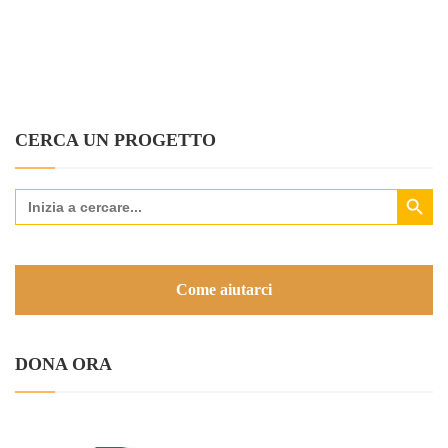
CERCA UN PROGETTO
Search Button
Search
for:
Come aiutarci
DONA ORA