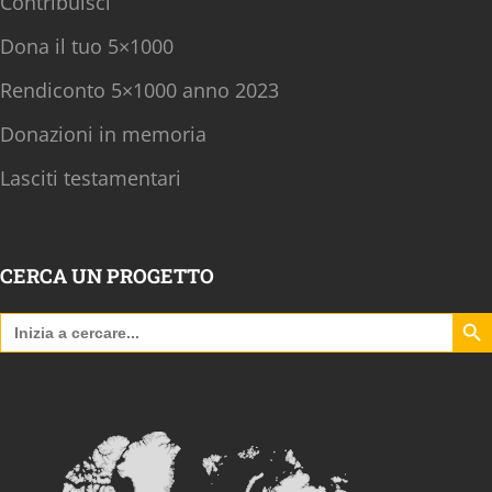
Contribuisci
Dona il tuo 5×1000
Rendiconto 5×1000 anno 2023
Donazioni in memoria
Lasciti testamentari
CERCA UN PROGETTO
Search B
Search
for: