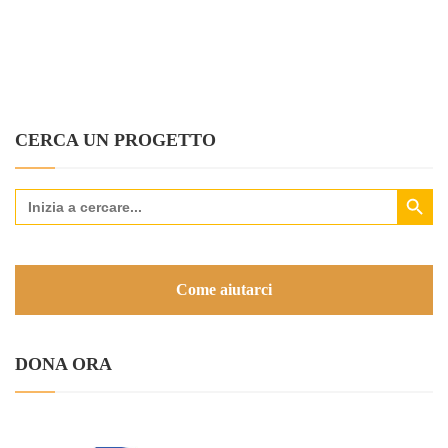
CERCA UN PROGETTO
Search Button
Search
for:
Come aiutarci
DONA ORA