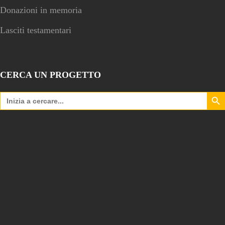
Donazioni in memoria
Lasciti testamentari
CERCA UN PROGETTO
Search Bu
Search
for: