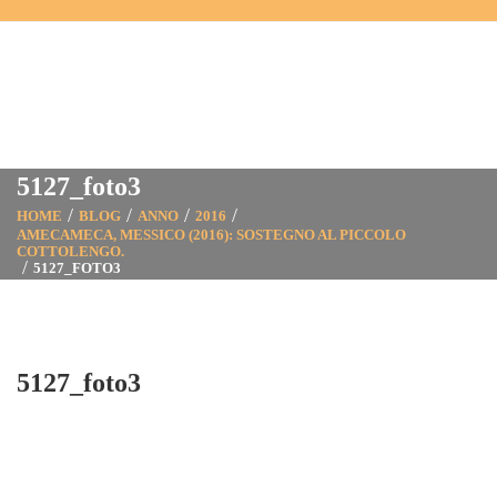
5127_foto3
HOME
BLOG
ANNO
2016
AMECAMECA, MESSICO (2016): SOSTEGNO AL PICCOLO
COTTOLENGO.
5127_FOTO3
5127_foto3