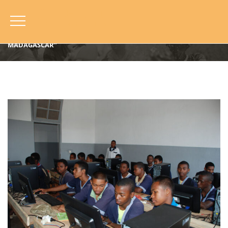
HOME
BLOG
ANNO
2015
ANATIHAZO, MADAGASCAR (2015) “ARTI E MESTIERI IN
MADAGASCAR”