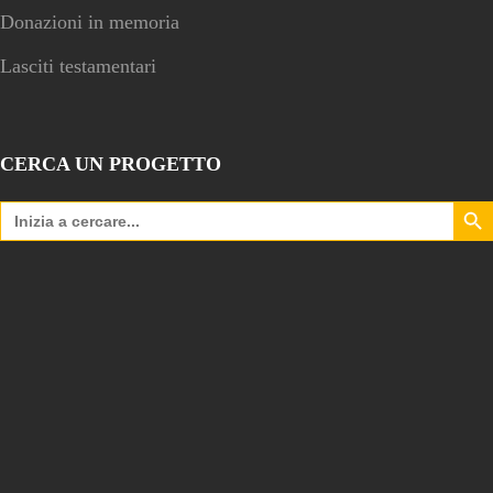
Donazioni in memoria
Lasciti testamentari
CERCA UN PROGETTO
Search Bu
Search
for: