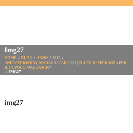
Img27
HOME
BLOG
ANNO
2017
ANDSOFINONDRY, MADAGASCAR (2017) “LUCE DI SPERANZA PER
IL POPOLO MALGASCIO”
IMG27
img27