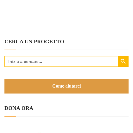
CERCA UN PROGETTO
Search Button
Search
for:
Come aiutarci
DONA ORA