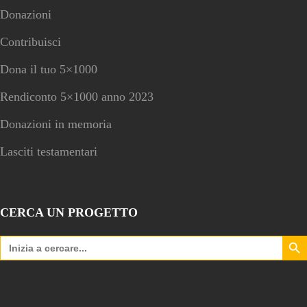
Donazioni
Contribuisci
Dona il tuo 5×1000
Rendiconto 5×1000 anno 2023
Donazioni in memoria
Lasciti testamentari
CERCA UN PROGETTO
Search Bu
Search
for: