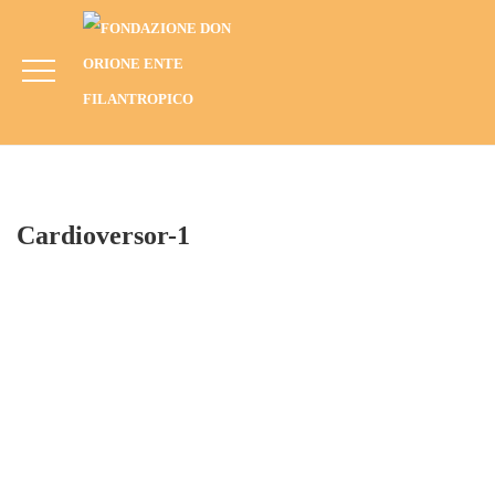
Cardioversor-1
HOME
BLOG
ANNO
2017
ARAGUAINA, BRASILE (2017) “MODERNIZZAZIONE DEL PARCO
TECNOLOGICO DELL’OSPEDALE DON ORIONE”
CARDIOVERSOR-1
Cardioversor-1