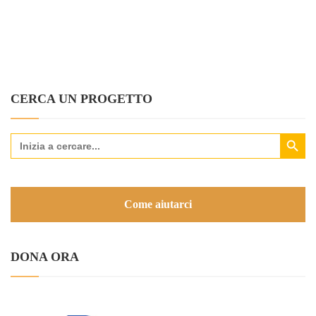
CERCA UN PROGETTO
Search Button
Search
for:
Come aiutarci
DONA ORA