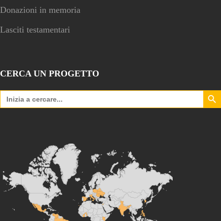
Donazioni in memoria
Lasciti testamentari
CERCA UN PROGETTO
Search Bu
Search
for: