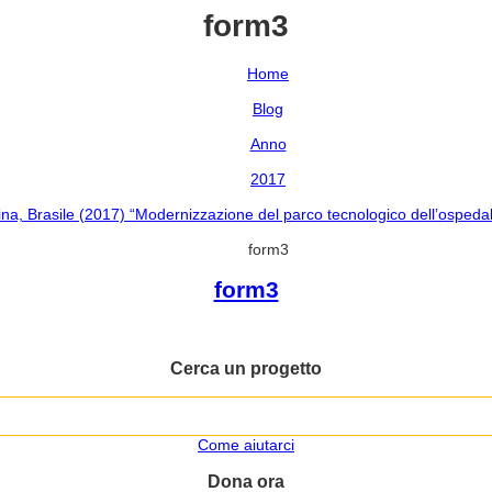
form3
Home
Blog
Anno
2017
na, Brasile (2017) “Modernizzazione del parco tecnologico dell’ospeda
form3
form3
Cerca un progetto
Come aiutarci
Dona ora