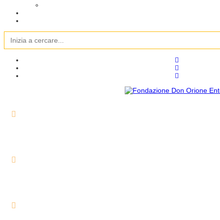
Search
for: