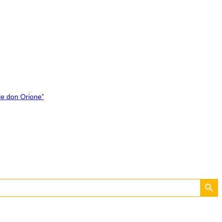
le don Orione”
Search Button