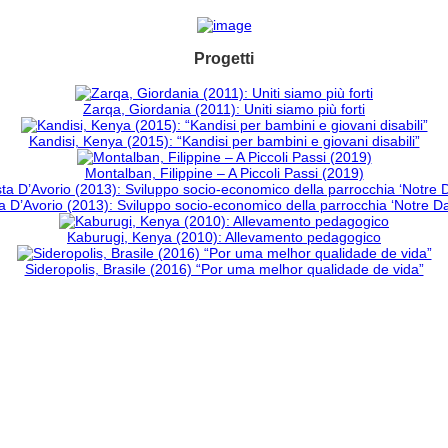
Progetti
Zarqa, Giordania (2011): Uniti siamo più forti
Kandisi, Kenya (2015): “Kandisi per bambini e giovani disabili”
Montalban, Filippine – A Piccoli Passi (2019)
 D’Avorio (2013): Sviluppo socio-economico della parrocchia ‘Notre 
Kaburugi, Kenya (2010): Allevamento pedagogico
Sideropolis, Brasile (2016) “Por uma melhor qualidade de vida”
CAMBIA UN DESTINO