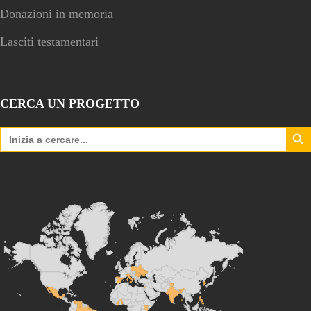
Donazioni in memoria
Lasciti testamentari
CERCA UN PROGETTO
Search Bu
Search
for: