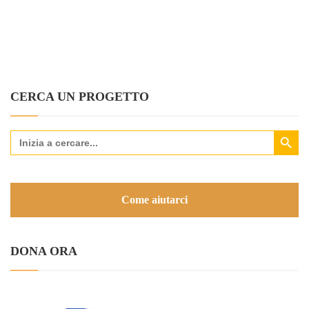
CERCA UN PROGETTO
Search Button
Search
for:
Come aiutarci
DONA ORA