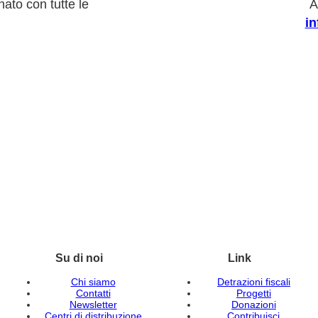
ato con tutte le
A
i
Su di noi
Link
Chi siamo
Detrazioni fiscali
Contatti
Progetti
Newsletter
Donazioni
Centri di distribuzione
Contribuisci