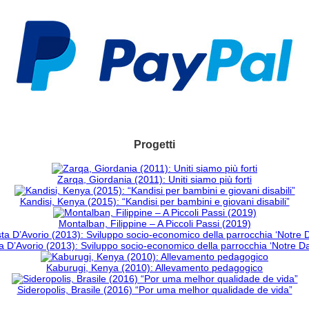
Progetti
Zarqa, Giordania (2011): Uniti siamo più forti
Kandisi, Kenya (2015): “Kandisi per bambini e giovani disabili”
Montalban, Filippine – A Piccoli Passi (2019)
 D’Avorio (2013): Sviluppo socio-economico della parrocchia ‘Notre 
Kaburugi, Kenya (2010): Allevamento pedagogico
Sideropolis, Brasile (2016) “Por uma melhor qualidade de vida”