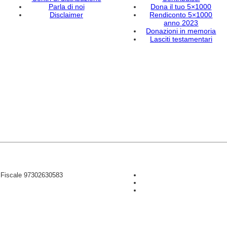
Parla di noi
Dona il tuo 5×1000
Disclaimer
Rendiconto 5×1000
anno 2023
Donazioni in memoria
Lasciti testamentari
D Fiscale 97302630583