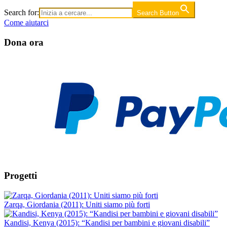
Search for:
Search Button
Come aiutarci
Dona ora
Progetti
Zarqa, Giordania (2011): Uniti siamo più forti
Kandisi, Kenya (2015): “Kandisi per bambini e giovani disabili”