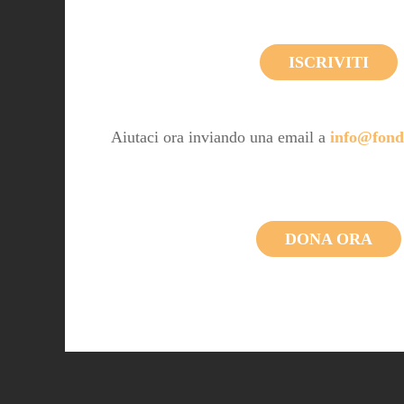
ISCRIVITI
Aiutaci ora inviando una email a
info@fond
DONA ORA