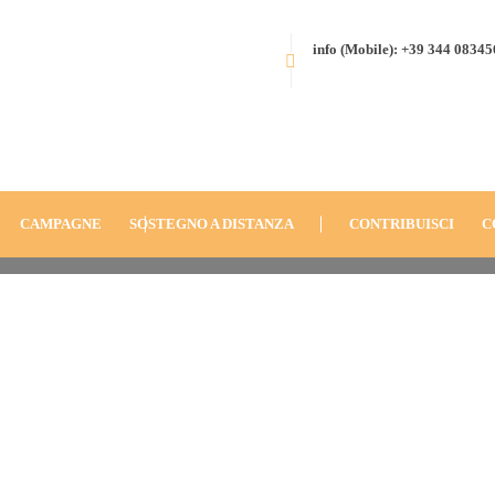
info (Mobile): +39 344 0834
HOME
BLOG
CAMPAGNE
SOSTEGNO A DISTANZA
CONTRIBUISCI
C