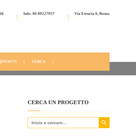
566
Info: 06 89227957
Via Etruria 6, Roma
ANNO
2010
BARQUISIMETO, VENEZUELA (2010)
4704
ONTATTI
CERCA
CERCA UN PROGETTO
Search Button
Search
for: