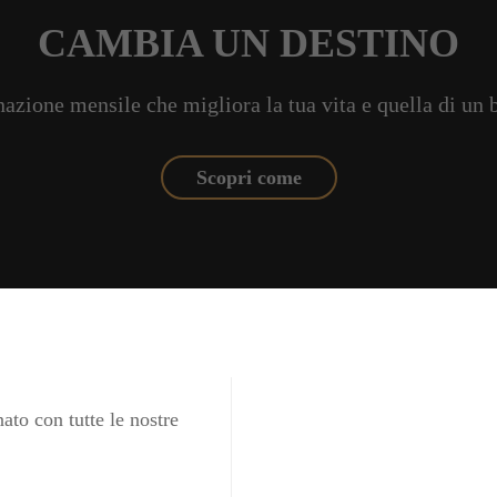
CAMBIA UN DESTINO
azione mensile che migliora la tua vita e quella di un
Scopri come
ato con tutte le nostre