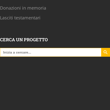
Donazioni in memoria
Lasciti testamentari
CERCA UN PROGETTO
Search B
Search
for: