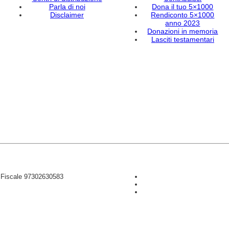
Parla di noi
Dona il tuo 5×1000
Disclaimer
Rendiconto 5×1000
anno 2023
Donazioni in memoria
Lasciti testamentari
D Fiscale 97302630583