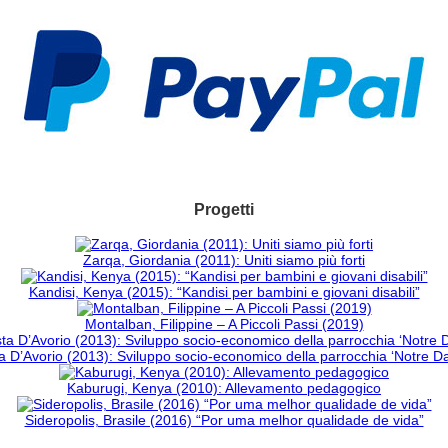
Progetti
Zarqa, Giordania (2011): Uniti siamo più forti
Kandisi, Kenya (2015): “Kandisi per bambini e giovani disabili”
Montalban, Filippine – A Piccoli Passi (2019)
 D’Avorio (2013): Sviluppo socio-economico della parrocchia ‘Notre 
Kaburugi, Kenya (2010): Allevamento pedagogico
Sideropolis, Brasile (2016) “Por uma melhor qualidade de vida”