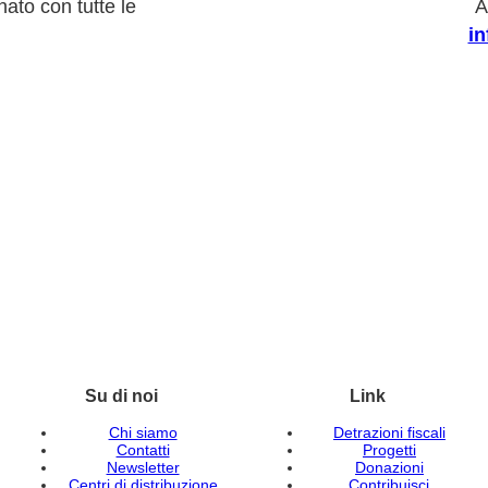
ato con tutte le
A
i
Su di noi
Link
Chi siamo
Detrazioni fiscali
Contatti
Progetti
Newsletter
Donazioni
Centri di distribuzione
Contribuisci