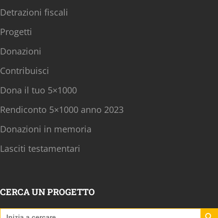
Detrazioni fiscali
Progetti
Donazioni
Contribuisci
Dona il tuo 5×1000
Rendiconto 5×1000 anno 2023
Donazioni in memoria
Lasciti testamentari
CERCA UN PROGETTO
Search B
Search