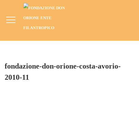
Fondazione-Don-Orione-Costa-Avorio-
2010-11
HOME
BLOG
ANNO
2010
BONOUA, COSTA D’AVORIO (2010): PROMUOVERE LO SVILUPPO
PROFESSIONALE PER I GIOVANI LOCALI
FONDAZIONE-DON-ORIONE-COSTA-AVORIO-2010-11
fondazione-don-orione-costa-avorio-
2010-11