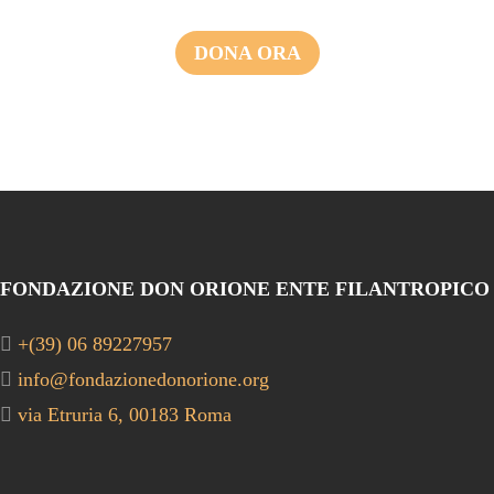
DONA ORA
FONDAZIONE DON ORIONE ENTE FILANTROPICO
+(39) 06 89227957
info@fondazionedonorione.org
via Etruria 6, 00183 Roma