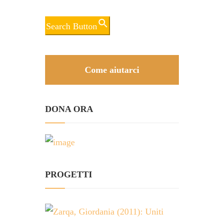
Search Button
Come aiutarci
DONA ORA
PROGETTI