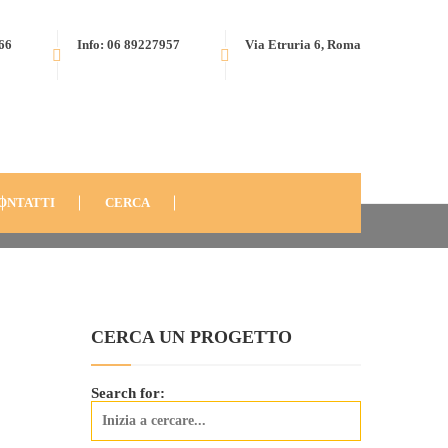
566
Info: 06 89227957
Via Etruria 6, Roma
0): PROMUOVERE LO SVILUPPO PROFESSIONALE PER I
STA-AVORIO-2010-7
ONTATTI
CERCA
CERCA UN PROGETTO
Search for: