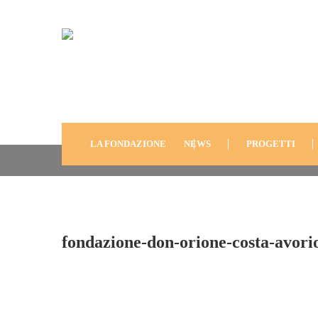
Fondazione-Don-Orion
Avorio-2010-7
LA FONDAZIONE
NEWS
PROGETTI
fondazione-don-orione-costa-avori