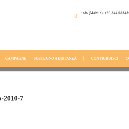
info (Mobile): +39 344 0834
e-Costa-
HOME
BLOG
ANNO
2010
BONOUA, COSTA D’AVORIO (201
GIOVANI LOCALI
FONDAZIONE-DON-ORIONE-CO
CAMPAGNE
SOSTEGNO A DISTANZA
CONTRIBUISCI
C
o-2010-7