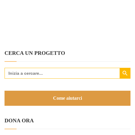
CERCA UN PROGETTO
Search Button
Search
for:
Come aiutarci
DONA ORA