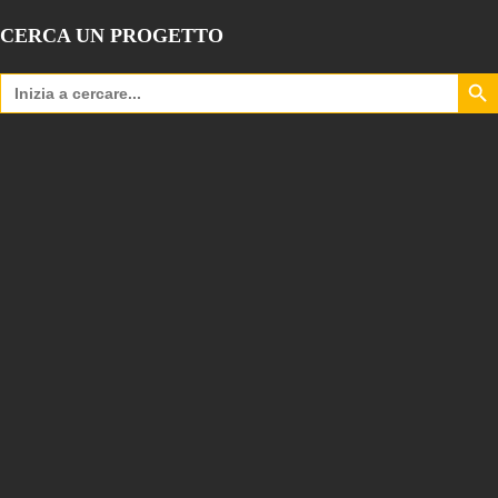
CERCA UN PROGETTO
Search Bu
Search
for: