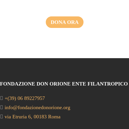
DONA ORA
FONDAZIONE DON ORIONE ENTE FILANTROPICO
+(39) 06 89227957
info@fondazionedonorione.org
via Etruria 6, 00183 Roma