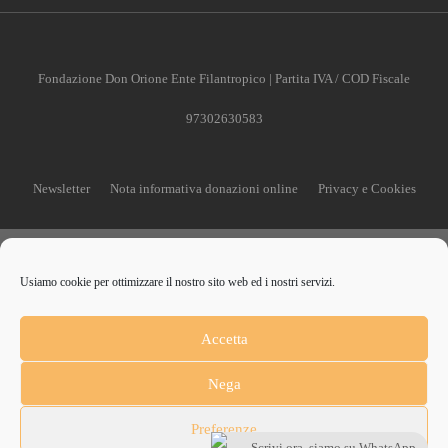
Fondazione Don Orione Ente Filantropico | Partita IVA / COD Fiscale
97302630583
Newsletter
Nota informativa donazioni online
Privacy e Cookies
Usiamo cookie per ottimizzare il nostro sito web ed i nostri servizi.
CONTRIBUISCI ANCHE T
Accetta
Anche un piccolo aiuto può fare una grande differenza
Nega
Preferenze
Scrivi ora, siamo su WhatsApp