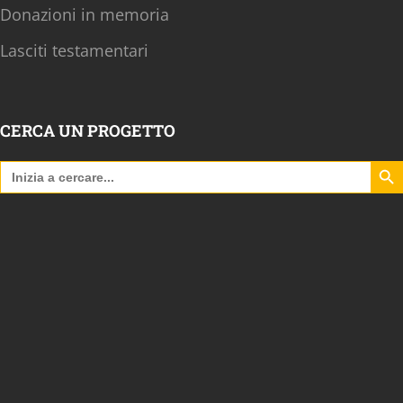
Donazioni in memoria
Lasciti testamentari
CERCA UN PROGETTO
Search B
Search
for: