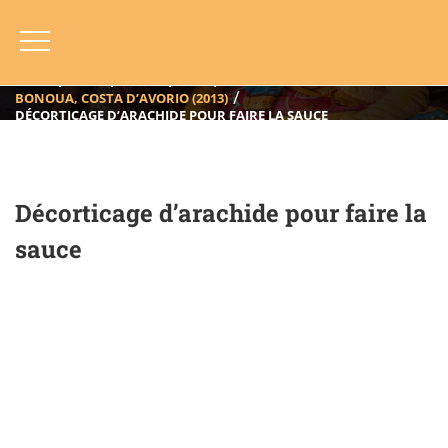
Décorticage D’arachide Pour Faire
La Sauce
HOME
BLOG
ANNO
2013
BONOUA, COSTA D’AVORIO (2013)
DÉCORTICAGE D’ARACHIDE POUR FAIRE LA SAUCE
Décorticage d’arachide pour faire la
sauce