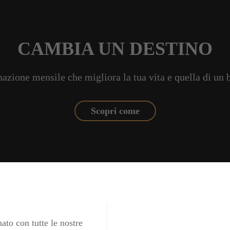
CAMBIA UN DESTINO
azione mensile che migliora la tua vita e quella di un
Scopri come
ato con tutte le nostre