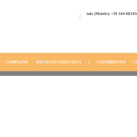
info (Mobile): +39 344 0834
HOME
BLOG
ANNO
2017
BONOUA, COSTA D’AVORIO (2017
MIGLIORE”
IMG_2812[1]-(2)
CAMPAGNE
SOSTEGNO A DISTANZA
CONTRIBUISCI
C