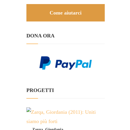
Come aiutarci
DONA ORA
PROGETTI
Zarqa, Giordania