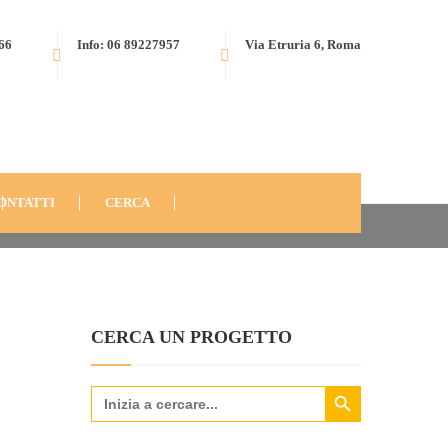
566
Info: 06 89227957
Via Etruria 6, Roma
) “ARTI E MESTIERI DEL PASSATO PER UN FUTURO
ONTATTI
CERCA
CERCA UN PROGETTO
Search Button
Search
for: