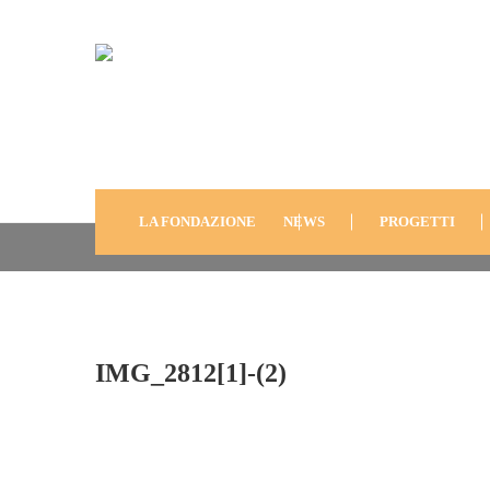
IMG_2812[1]-(2)
LA FONDAZIONE
NEWS
PROGETTI
IMG_2812[1]-(2)