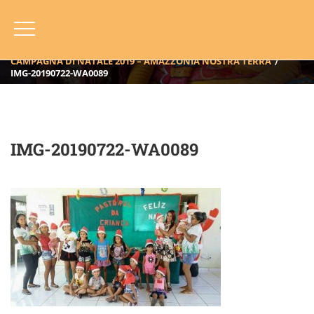
IMG-20190722-WA0089
HOME
BLOG
ANNO
2019
CAMPAGNA DI NATALE 2019 – AMAZZONIA NOSTRA TERRA
IMG-20190722-WA0089
IMG-20190722-WA0089