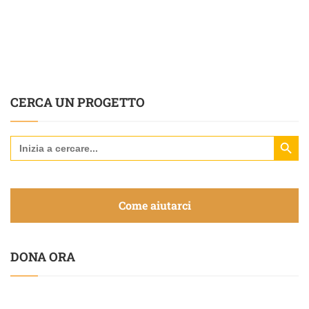
CERCA UN PROGETTO
Search Butt
Search
for:
Come aiutarci
DONA ORA