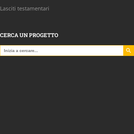
Lasciti testamentari
CERCA UN PROGETTO
Search B
Search
for: