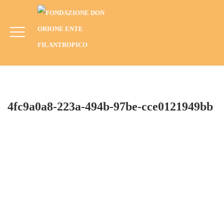
4fc9a0a8-223a-494b-97be-Cce0121949bb
HOME
BLOG
ANNO
CAMPAGNA DI PASQUA 2024
4FC9A0A8-223A-494B-97BE-CCE0121949BB
4fc9a0a8-223a-494b-97be-cce0121949bb