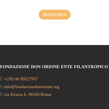
DONA ORA
FONDAZIONE DON ORIONE ENTE FILANTROPICO
+(39) 06 89227957
info@fondazionedonorione.org
via Etruria 6, 00183 Roma