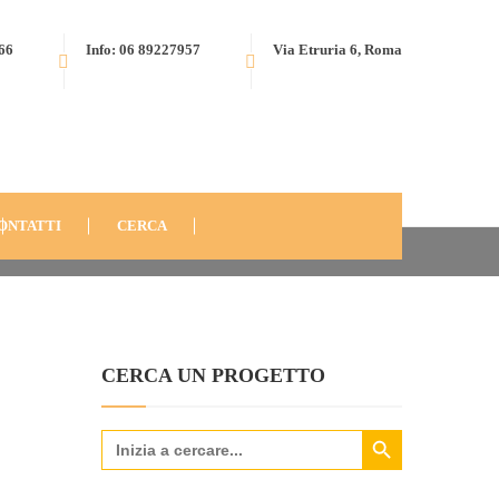
566
Info: 06 89227957
Via Etruria 6, Roma
NA DI PASQUA 2024
AFA0DD1D
ONTATTI
CERCA
CERCA UN PROGETTO
Search Button
Search
for: