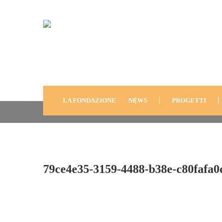
79ce4e35-3159-4488-B3
C80fafa0dd1d
LA FONDAZIONE
NEWS
PROGETTI
79ce4e35-3159-4488-b38e-c80fafa