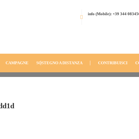
info (Mobile): +39 344 0834
8e-
HOME
BLOG
ANNO
CAMPAG
79CE4E35-3159-4488-B38E-C80F
CAMPAGNE
SOSTEGNO A DISTANZA
CONTRIBUISCI
C
0dd1d