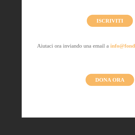
ISCRIVITI
Aiutaci ora inviando una email a
info@fond
DONA ORA