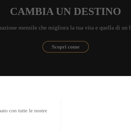
CAMBIA UN DESTINO
azione mensile che migliora la tua vita e quella di un
Scopri come
ato con tutte le nostre