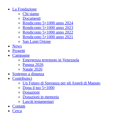
La Fondazione
Chi siamo
Documenti
Rendiconto 5×1000 anno 2024
Rendiconto 5×1000 anno 2023
Rendiconto 5×1000 anno 2022
Rendiconto 5×1000 anno 2021
San Luigi Orione
News
Progetti
Campagne
Emergenza terremoto in Venezuela
Pasqua 2026
Natale 2026
Sostegno a distanza
Contribuisci
Un Futuro di Speranza per gli Angeli di Maputo
Dona il tuo 5×1000
Donazioni
Donazioni in memoria
Lasciti testamentari
Contatti
Cerca