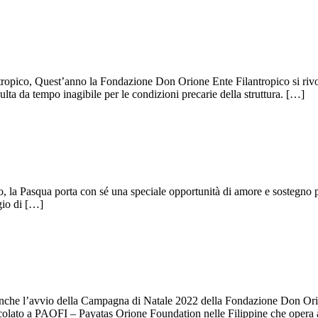
opico, Quest’anno la Fondazione Don Orione Ente Filantropico si rivolge a
ulta da tempo inagibile per le condizioni precarie della struttura. […]
anno, la Pasqua porta con sé una speciale opportunità di amore e soste
gio di […]
osì anche l’avvio della Campagna di Natale 2022 della Fondazione Don O
ioccolato a PAOFI – Payatas Orione Foundation nelle Filippine che opera