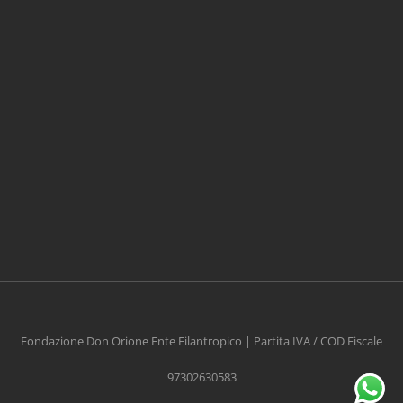
CONTRIBUISCI ANCHE T
Anche un piccolo aiuto può fare una grande
differenza
Fondazione Don Orione Ente Filantropico | Partita IVA / COD Fiscale
97302630583