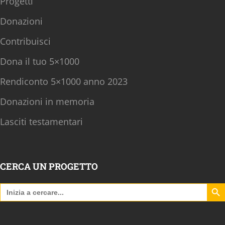
Progetti
Donazioni
Contribuisci
Dona il tuo 5×1000
Rendiconto 5×1000 anno 2023
Donazioni in memoria
Lasciti testamentari
CERCA UN PROGETTO
Search B
Search
for: