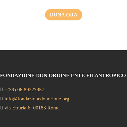
DONA ORA
FONDAZIONE DON ORIONE ENTE FILANTROPICO
+(39) 06 89227957
info@fondazionedonorione.org
via Etruria 6, 00183 Roma