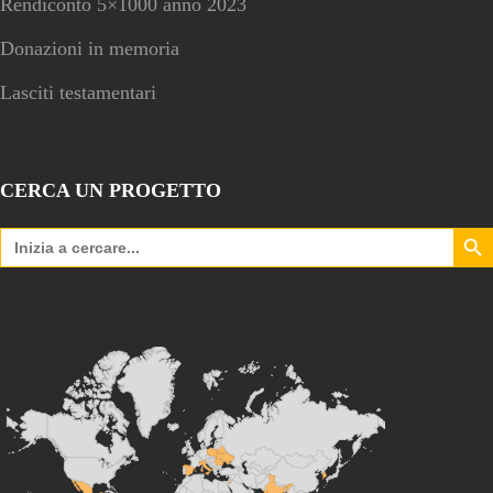
Rendiconto 5×1000 anno 2023
Donazioni in memoria
Lasciti testamentari
CERCA UN PROGETTO
Search Bu
Search
for: