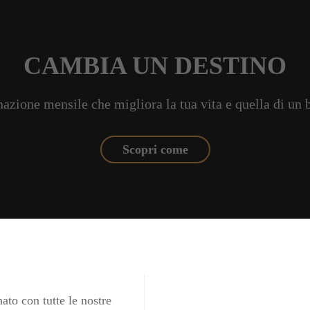
CAMBIA UN DESTINO
azione mensile che migliora la tua vita e quella di un
Scopri come
ato con tutte le nostre