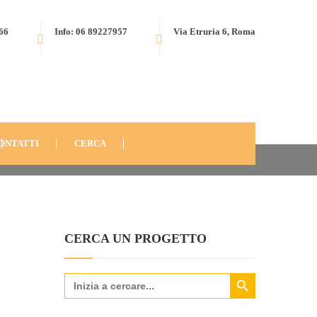
566
Info: 06 89227957
Via Etruria 6, Roma
HOME
MEDIA
CHARITY WORDPRESS THEME
ONTATTI
CERCA
CERCA UN PROGETTO
Search Button
Search
for: