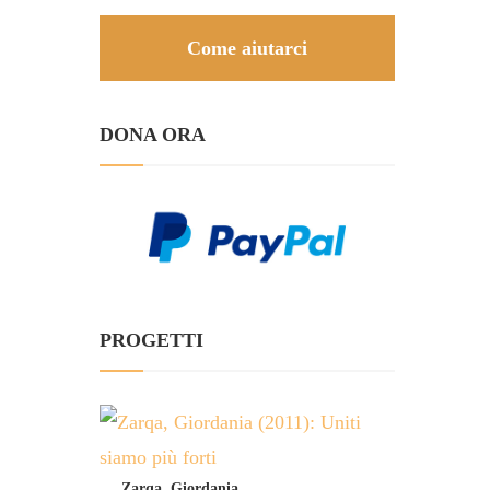
Come aiutarci
DONA ORA
PROGETTI
Zarqa, Giordania